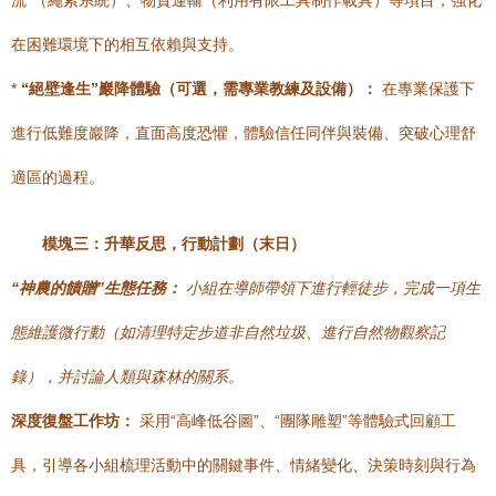
流”（繩索系統）、物資運輸（利用有限工具制作載具）等項目，強化
在困難環境下的相互依賴與支持。
*
“絕壁逢生”巖降體驗（可選，需專業教練及設備）：
在專業保護下
進行低難度巖降，直面高度恐懼，體驗信任同伴與裝備、突破心理舒
適區的過程。
模塊三：升華反思，行動計劃（末日）
“神農的饋贈”生態任務：
小組在導師帶領下進行輕徒步，完成一項生
態維護微行動（如清理特定步道非自然垃圾、進行自然物觀察記
錄），并討論人類與森林的關系。
深度復盤工作坊：
采用“高峰低谷圖”、“團隊雕塑”等體驗式回顧工
具，引導各小組梳理活動中的關鍵事件、情緒變化、決策時刻與行為