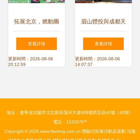
拓展北京，燃動團
眉山體投與成都天
隊——集結最佳北
涯互助公司簽署戰
查看詳情
查看詳情
京團建、拓展訓練
略合作協議 攜手打
更新時間：2026-08-06
更新時間：2026-08-06
20:12:59
14:07:37
與一日主題策劃的
造體驗式拓展活動
深度指南
新標桿
地址：遼寧省沈陽市沈北新區蒲河大道888號西五區40號（40號）
電話：1532676**
Copyright © 2026
www.flaming.com.cn
體驗式拓展活動及策劃
沈陽