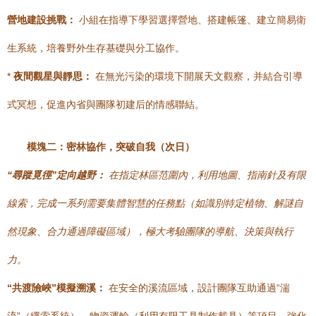
營地建設挑戰：
小組在指導下學習選擇營地、搭建帳篷、建立簡易衛
生系統，培養野外生存基礎與分工協作。
*
夜間觀星與靜思：
在無光污染的環境下開展天文觀察，并結合引導
式冥想，促進內省與團隊初建后的情感聯結。
模塊二：密林協作，突破自我（次日）
“尋蹤覓徑”定向越野：
在指定林區范圍內，利用地圖、指南針及有限
線索，完成一系列需要集體智慧的任務點（如識別特定植物、解謎自
然現象、合力通過障礙區域），極大考驗團隊的導航、決策與執行
力。
“共渡險峽”模擬溯溪：
在安全的溪流區域，設計團隊互助通過“湍