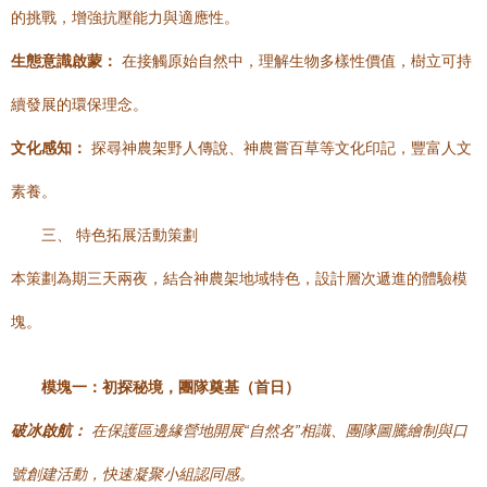
的挑戰，增強抗壓能力與適應性。
生態意識啟蒙：
在接觸原始自然中，理解生物多樣性價值，樹立可持
續發展的環保理念。
文化感知：
探尋神農架野人傳說、神農嘗百草等文化印記，豐富人文
素養。
三、 特色拓展活動策劃
本策劃為期三天兩夜，結合神農架地域特色，設計層次遞進的體驗模
塊。
模塊一：初探秘境，團隊奠基（首日）
破冰啟航：
在保護區邊緣營地開展“自然名”相識、團隊圖騰繪制與口
號創建活動，快速凝聚小組認同感。