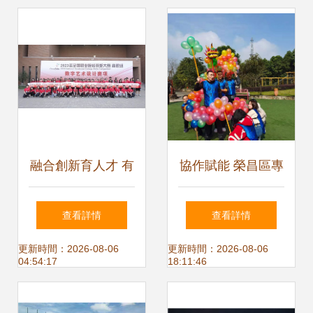
產銷對接活動，創
新體驗式拓展助力
扶貧
融合創新育人才 有
協作賦能 榮昌區專
道拓展數字藝術產
業團隊戶外拓展培
查看詳情
查看詳情
教融合，網易數字
訓，打造高績效企
更新時間：2026-08-06
更新時間：2026-08-06
04:54:17
18:11:46
藝術設計產業學院
業新風尚